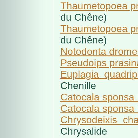
Thaumetopoea pr
du Chêne)
Thaumetopoea pr
du Chêne)
Notodonta dromed
Pseudoips prasin
Euplagia quadrip
Chenille
Catocala sponsa 
Catocala sponsa 
Chrysodeixis cha
Chrysalide