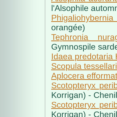
l'Alsophile autom
Phigaliohybern
orangée)
Tephronia nur
Gymnospile sarde
Idaea predotaria 
Scopula tessellar
Aplocera efforma
Scotopteryx peri
Korrigan) - Chenil
Scotopteryx peri
Korrigan) - Chenil