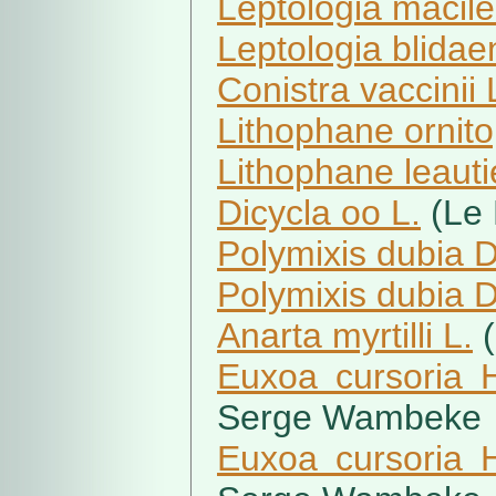
Leptologia macile
Leptologia blidae
Conistra vaccinii 
Lithophane ornito
Lithophane leauti
Dicycla oo L.
(Le 
Polymixis dubia 
Polymixis dubia 
Anarta myrtilli L.
(
Euxoa cursoria H
Serge Wambeke
Euxoa cursoria H