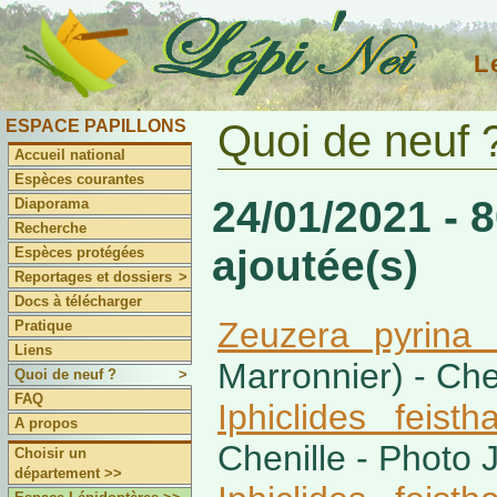
L
ESPACE PAPILLONS
Quoi de neuf 
Accueil national
Espèces courantes
24/01/2021 - 
Diaporama
Recherche
ajoutée(s)
Espèces protégées
Reportages et dossiers
>
Docs à télécharger
Zeuzera pyrina 
Pratique
Liens
Marronnier) - Che
Quoi de neuf ?
>
FAQ
Iphiclides feisth
A propos
Chenille - Photo
Choisir un
département >>