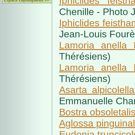
Iphiclides feisth
Espace Lépidoptères >>
Chenille - Photo
Iphiclides feistha
Jean-Louis Four
Lamoria anella
Thérésiens)
Lamoria anella
Thérésiens)
Asarta alpicolell
Emmanuelle Cha
Bostra obsoletal
Aglossa pinguinal
Eudonia truncicole