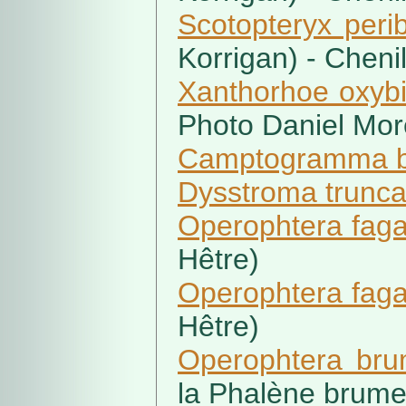
Scotopteryx peri
Korrigan) - Chenil
Xanthorhoe oxybia
Photo Daniel Mor
Camptogramma bi
Dysstroma trunca
Operophtera fag
Hêtre)
Operophtera fag
Hêtre)
Operophtera bru
la Phalène brum