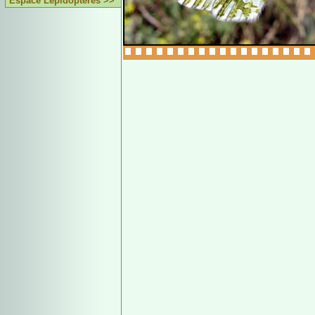
Espace Lépidoptères >>