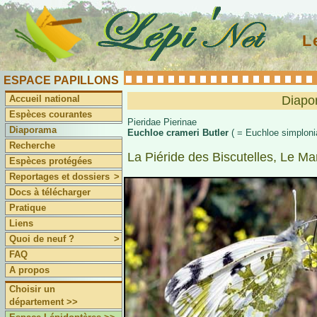
L
ESPACE PAPILLONS
Accueil national
Diapo
Espèces courantes
Pieridae Pierinae
Diaporama
Euchloe crameri Butler
( = Euchloe simploni
Recherche
La Piéride des Biscutelles, Le M
Espèces protégées
Reportages et dossiers
>
Docs à télécharger
Pratique
Liens
Quoi de neuf ?
>
FAQ
A propos
Choisir un
département >>