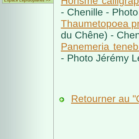
Horisme calligrap
Espace Lépidoptères >>
- Chenille - Phot
Thaumetopoea pr
du Chêne) - Cheni
Panemeria teneb
- Photo Jérémy L
Retourner au "