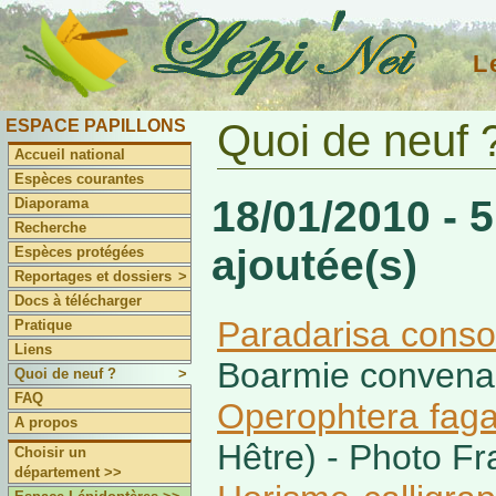
L
ESPACE PAPILLONS
Quoi de neuf 
Accueil national
Espèces courantes
18/01/2010 - 
Diaporama
Recherche
ajoutée(s)
Espèces protégées
Reportages et dossiers
>
Docs à télécharger
Paradarisa conso
Pratique
Liens
Boarmie convenab
Quoi de neuf ?
>
FAQ
Operophtera fag
A propos
Hêtre) - Photo Fra
Choisir un
département >>