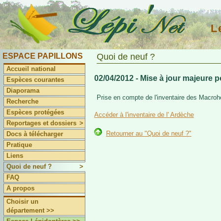
L
ESPACE PAPILLONS
Quoi de neuf ?
Accueil national
02/04/2012 - Mise à jour majeure p
Espèces courantes
Diaporama
Prise en compte de l'inventaire des Macroh
Recherche
Espèces protégées
Accéder à l'inventaire de l' Ardèche
Reportages et dossiers
>
Retourner au "Quoi de neuf ?"
Docs à télécharger
Pratique
Liens
Quoi de neuf ?
>
FAQ
A propos
Choisir un
département >>