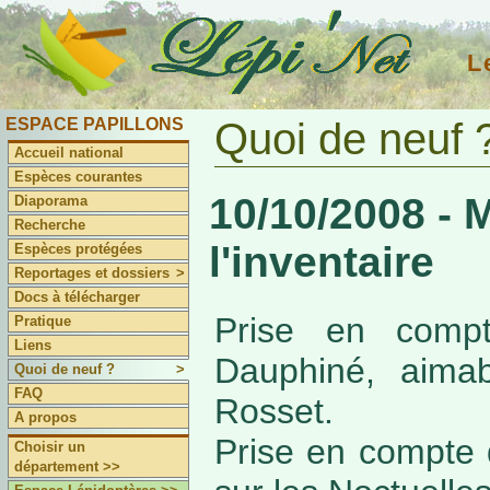
L
ESPACE PAPILLONS
Quoi de neuf 
Accueil national
Espèces courantes
10/10/2008 - 
Diaporama
Recherche
l'inventaire
Espèces protégées
Reportages et dossiers
>
Docs à télécharger
Prise en compte
Pratique
Liens
Dauphiné, aima
Quoi de neuf ?
>
FAQ
Rosset.
A propos
Prise en compte 
Choisir un
département >>