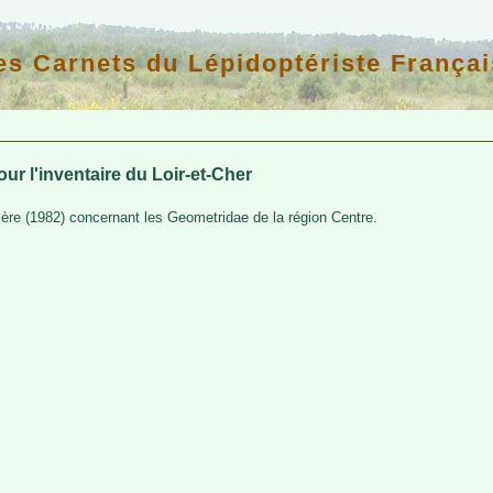
es Carnets du Lépidoptériste Françai
our l'inventaire du Loir-et-Cher
ère (1982) concernant les Geometridae de la région Centre.