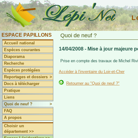
L
ESPACE PAPILLONS
Quoi de neuf ?
Accueil national
14/04/2008 - Mise à jour majeure p
Espèces courantes
Diaporama
Prise en compte des travaux de Michel Rivi
Recherche
Espèces protégées
Accéder à l'inventaire du Loir-et-Cher
Reportages et dossiers
>
Retourner au "Quoi de neuf ?"
Docs à télécharger
Pratique
Liens
Quoi de neuf ?
>
FAQ
A propos
Choisir un
département >>