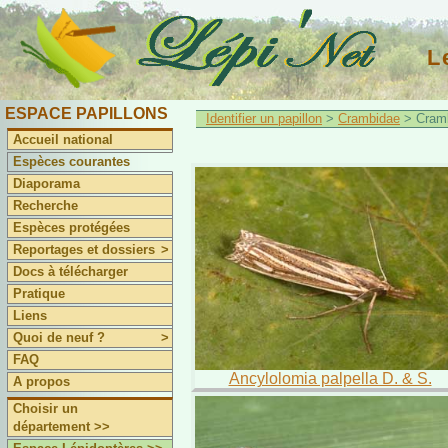
L
ESPACE PAPILLONS
Identifier un papillon
>
Crambidae
> Cram
Accueil national
Espèces courantes
Diaporama
Recherche
Espèces protégées
Reportages et dossiers
>
Docs à télécharger
Pratique
Liens
Quoi de neuf ?
>
FAQ
Ancylolomia palpella D. & S.
A propos
Choisir un
département >>