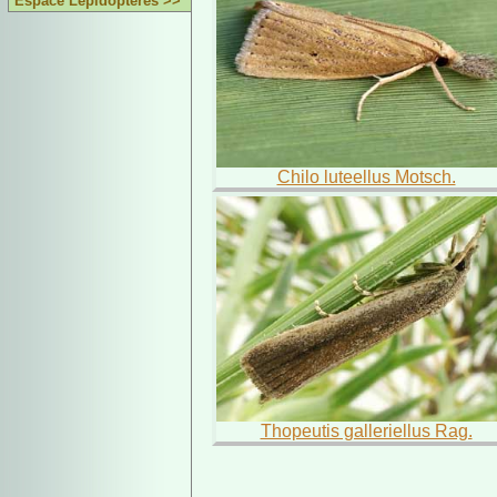
Espace Lépidoptères >>
Chilo luteellus Motsch.
Thopeutis galleriellus Rag.