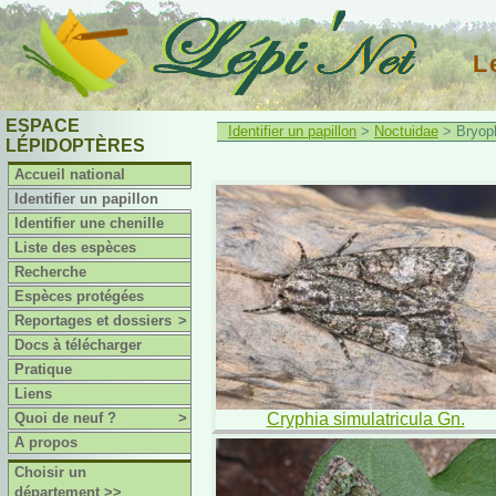
L
ESPACE
Identifier un papillon
>
Noctuidae
> Bryoph
LÉPIDOPTÈRES
Accueil national
Identifier un papillon
Identifier une chenille
Liste des espèces
Recherche
Espèces protégées
Reportages et dossiers
>
Docs à télécharger
Pratique
Liens
Quoi de neuf ?
>
Cryphia simulatricula Gn.
A propos
Choisir un
département >>