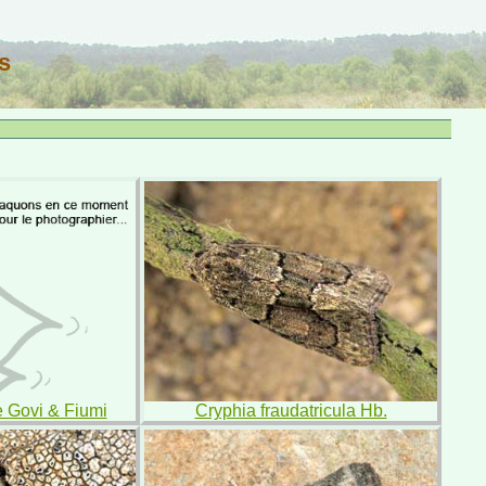
s
e Govi & Fiumi
Cryphia fraudatricula Hb.