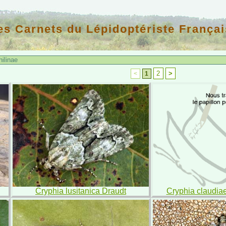
es Carnets du Lépidoptériste Françai
ilinae
2
>
<
1
Cryphia lusitanica Draudt
Cryphia claudia