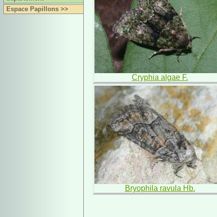
Espace Papillons >>
Cryphia algae F.
Bryophila ravula Hb.