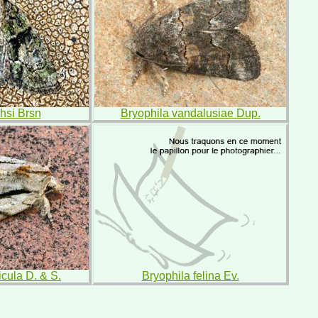
hsi Brsn
Bryophila vandalusiae Dup.
icula D. & S.
Bryophila felina Ev.