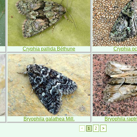
Cryphia pallida Béthune
Cryphia oc
Bryophila galathea Mill.
Bryophila raptr
2
>
<
1