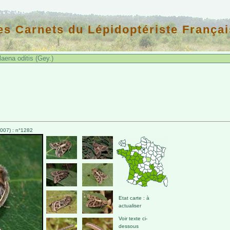
es Carnets du Lépidoptériste Françai
aena oditis (Gey.)
007) : n°1282
Etat carte : à
actualiser
Voir texte ci-
dessous