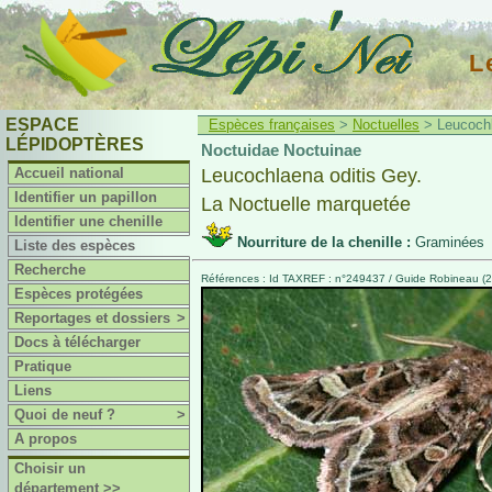
L
ESPACE
Espèces françaises
>
Noctuelles
> Leucochl
LÉPIDOPTÈRES
Noctuidae Noctuinae
Accueil national
Leucochlaena oditis Gey.
Identifier un papillon
La Noctuelle marquetée
Identifier une chenille
Nourriture de la chenille :
Graminées
Liste des espèces
Recherche
Références : Id TAXREF : n°249437 / Guide Robineau (2
Espèces protégées
Reportages et dossiers
>
Docs à télécharger
Pratique
Liens
Quoi de neuf ?
>
A propos
Choisir un
département >>