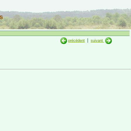
s
|
précédent
suivant