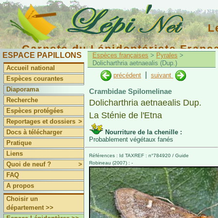
L
Carnets du Lépidoptériste Franç
ESPACE PAPILLONS
Espèces françaises
>
Pyrales
>
Dolicharthria aetnaealis (Dup.)
Accueil national
|
précédent
suivant
Espèces courantes
Diaporama
Crambidae Spilomelinae
Recherche
Dolicharthria aetnaealis Dup.
Espèces protégées
La Sténie de l'Etna
Reportages et dossiers
>
Docs à télécharger
Nourriture de la chenille :
Probablement végétaux fanés
Pratique
Liens
Références : Id TAXREF : n°784920 / Guide
Robineau (2007) : -
Quoi de neuf ?
>
FAQ
A propos
Choisir un
département >>