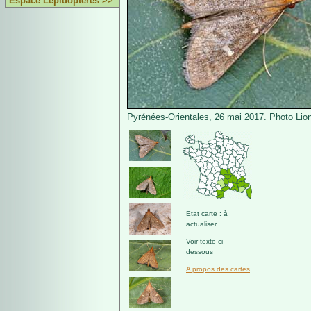
Espace Lépidoptères >>
Pyrénées-Orientales, 26 mai 2017. Photo Lion
Etat carte : à
actualiser
Voir texte ci-
dessous
A propos des cartes