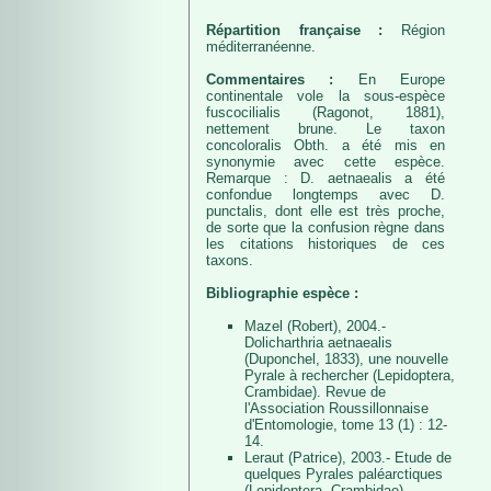
Répartition française :
Région
méditerranéenne.
Commentaires :
En Europe
continentale vole la sous-espèce
fuscocilialis (Ragonot, 1881),
nettement brune. Le taxon
concoloralis Obth. a été mis en
synonymie avec cette espèce.
Remarque : D. aetnaealis a été
confondue longtemps avec D.
punctalis, dont elle est très proche,
de sorte que la confusion règne dans
les citations historiques de ces
taxons.
Bibliographie espèce :
Mazel (Robert), 2004.-
Dolicharthria aetnaealis
(Duponchel, 1833), une nouvelle
Pyrale à rechercher (Lepidoptera,
Crambidae). Revue de
l'Association Roussillonnaise
d'Entomologie, tome 13 (1) : 12-
14.
Leraut (Patrice), 2003.- Etude de
quelques Pyrales paléarctiques
(Lepidoptera, Crambidae).