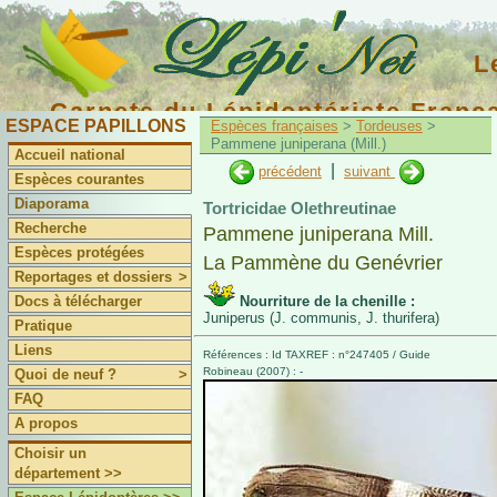
L
Carnets du Lépidoptériste Franç
ESPACE PAPILLONS
Espèces françaises
>
Tordeuses
>
Pammene juniperana (Mill.)
Accueil national
|
précédent
suivant
Espèces courantes
Diaporama
Tortricidae Olethreutinae
Recherche
Pammene juniperana Mill.
Espèces protégées
La Pammène du Genévrier
Reportages et dossiers
>
Docs à télécharger
Nourriture de la chenille :
Juniperus (J. communis, J. thurifera)
Pratique
Liens
Références : Id TAXREF : n°247405 / Guide
Robineau (2007) : -
Quoi de neuf ?
>
FAQ
A propos
Choisir un
département >>