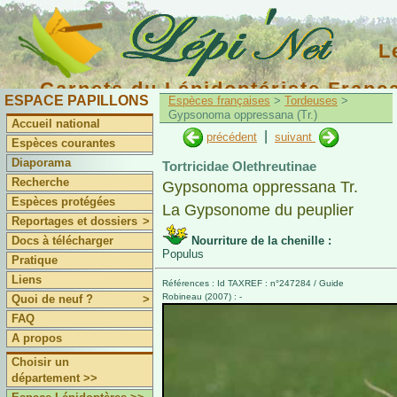
L
Carnets du Lépidoptériste Franç
ESPACE PAPILLONS
Espèces françaises
>
Tordeuses
>
Gypsonoma oppressana (Tr.)
Accueil national
|
précédent
suivant
Espèces courantes
Diaporama
Tortricidae Olethreutinae
Recherche
Gypsonoma oppressana Tr.
Espèces protégées
La Gypsonome du peuplier
Reportages et dossiers
>
Docs à télécharger
Nourriture de la chenille :
Populus
Pratique
Liens
Références : Id TAXREF : n°247284 / Guide
Robineau (2007) : -
Quoi de neuf ?
>
FAQ
A propos
Choisir un
département >>