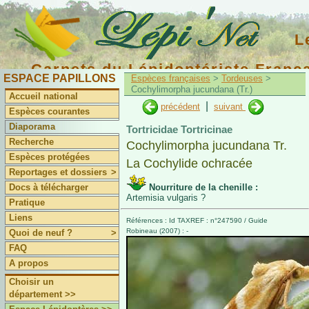
L
Carnets du Lépidoptériste Franç
ESPACE PAPILLONS
Espèces françaises
>
Tordeuses
>
Cochylimorpha jucundana (Tr.)
Accueil national
|
précédent
suivant
Espèces courantes
Diaporama
Tortricidae Tortricinae
Recherche
Cochylimorpha jucundana Tr.
Espèces protégées
La Cochylide ochracée
Reportages et dossiers
>
Docs à télécharger
Nourriture de la chenille :
Artemisia vulgaris ?
Pratique
Liens
Références : Id TAXREF : n°247590 / Guide
Robineau (2007) : -
Quoi de neuf ?
>
FAQ
A propos
Choisir un
département >>