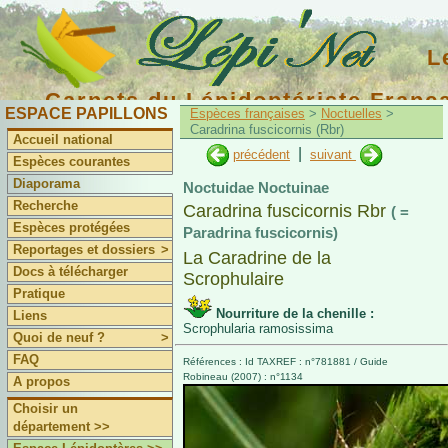
L
Carnets du Lépidoptériste Franç
ESPACE PAPILLONS
Espèces françaises
>
Noctuelles
>
Caradrina fuscicornis (Rbr)
Accueil national
|
précédent
suivant
Espèces courantes
Diaporama
Noctuidae Noctuinae
Recherche
Caradrina fuscicornis Rbr
( =
Espèces protégées
Paradrina fuscicornis)
Reportages et dossiers
>
La Caradrine de la
Docs à télécharger
Scrophulaire
Pratique
Nourriture de la chenille :
Liens
Scrophularia ramosissima
Quoi de neuf ?
>
FAQ
Références : Id TAXREF : n°781881 / Guide
Robineau (2007) : n°1134
A propos
Choisir un
département >>