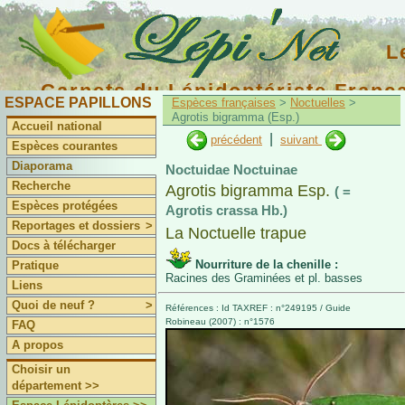
L
Carnets du Lépidoptériste Franç
ESPACE PAPILLONS
Espèces françaises
>
Noctuelles
>
Agrotis bigramma (Esp.)
Accueil national
|
précédent
suivant
Espèces courantes
Diaporama
Noctuidae Noctuinae
Recherche
Agrotis bigramma Esp.
( =
Espèces protégées
Agrotis crassa Hb.)
Reportages et dossiers
>
La Noctuelle trapue
Docs à télécharger
Nourriture de la chenille :
Pratique
Racines des Graminées et pl. basses
Liens
Quoi de neuf ?
>
Références : Id TAXREF : n°249195 / Guide
Robineau (2007) : n°1576
FAQ
A propos
Choisir un
département >>