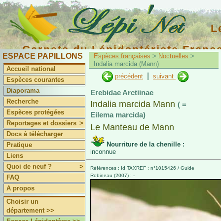
L
Carnets du Lépidoptériste Franç
ESPACE PAPILLONS
Espèces françaises
>
Noctuelles
>
Indalia marcida (Mann)
Accueil national
|
précédent
suivant
Espèces courantes
Diaporama
Erebidae Arctiinae
Recherche
Indalia marcida Mann
( =
Espèces protégées
Eilema marcida)
Reportages et dossiers
>
Le Manteau de Mann
Docs à télécharger
Nourriture de la chenille :
Pratique
inconnue
Liens
Quoi de neuf ?
>
Références : Id TAXREF : n°1015426 / Guide
Robineau (2007) : -
FAQ
A propos
Choisir un
département >>