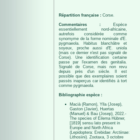
Répartition française :
Corse.
Commentaires :
Espèce
essentiellement nord-africaine,
autrefois considérée comme
synomyme de la forme nominale d'E.
pygmaeola. Habitus blanchâtre et
soyeux, proche aussi d'E. uniola
(mais ce dernier n'est pas signalé de
Corse). Une identification certaine
passe par l'examen des genitalia.
Signalé de Corse, mais non revu
depuis près d'un siècle. Il est
possible que des exemplaires soient
passés inaperçus car identifiés à tort
comme pygmaeola.
Bibliographie espèce :
Macià (Ramon), Ylla (Josep),
Gaston (Javier), Huertas
(Manuel) & Bau (Josep), 2022.-
The species of Eilema Hübner,
[1819] sensu lato present in
Europe and North Africa
(Lepidoptera: Erebidae: Arctiinae:
Lithosiini). Zootaxa, 3 octobre