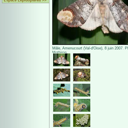
Espace Lépidoptères >>
Mâle, Amenucourt (Val-d'Oise), 8 juin 2007. P
Mothiron.