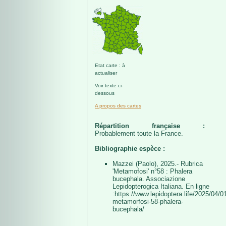
Etat carte : à
actualiser
Voir texte ci-
dessous
A propos des cartes
Répartition française :
Probablement toute la France.
Bibliographie espèce :
Mazzei (Paolo), 2025.- Rubrica
'Metamofosi' n°58 : Phalera
bucephala. Associazione
Lepidopterogica Italiana. En ligne
:https://www.lepidoptera.life/2025/04/01
metamorfosi-58-phalera-
bucephala/