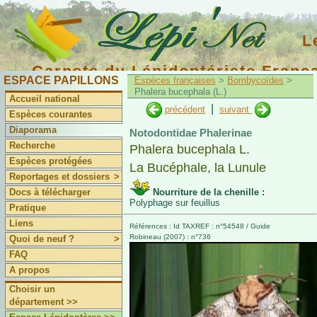
L
Carnets du Lépidoptériste Franç
ESPACE PAPILLONS
Espèces françaises
>
Bombycoïdes
>
Phalera bucephala (L.)
Accueil national
|
précédent
suivant
Espèces courantes
Diaporama
Notodontidae Phalerinae
Recherche
Phalera bucephala L.
Espèces protégées
La Bucéphale, la Lunule
Reportages et dossiers
>
Docs à télécharger
Nourriture de la chenille :
Polyphage sur feuillus
Pratique
Liens
Références : Id TAXREF : n°54548 / Guide
Robineau (2007) : n°736
Quoi de neuf ?
>
FAQ
A propos
Choisir un
département >>