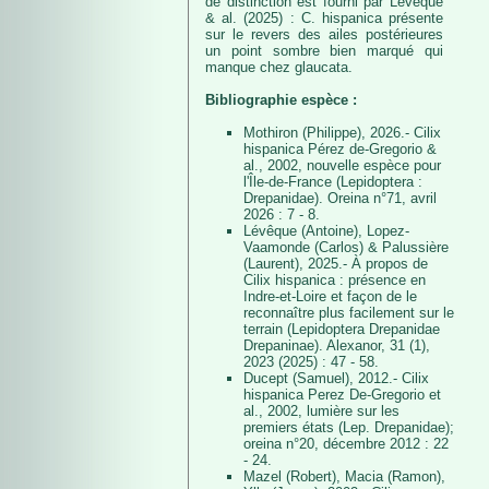
de distinction est fourni par Lévêque
& al. (2025) : C. hispanica présente
sur le revers des ailes postérieures
un point sombre bien marqué qui
manque chez glaucata.
Bibliographie espèce :
Mothiron (Philippe), 2026.- Cilix
hispanica Pérez de-Gregorio &
al., 2002, nouvelle espèce pour
l'Île-de-France (Lepidoptera :
Drepanidae). Oreina n°71, avril
2026 : 7 - 8.
Lévêque (Antoine), Lopez-
Vaamonde (Carlos) & Palussière
(Laurent), 2025.- À propos de
Cilix hispanica : présence en
Indre-et-Loire et façon de le
reconnaître plus facilement sur le
terrain (Lepidoptera Drepanidae
Drepaninae). Alexanor, 31 (1),
2023 (2025) : 47 - 58.
Ducept (Samuel), 2012.- Cilix
hispanica Perez De-Gregorio et
al., 2002, lumière sur les
premiers états (Lep. Drepanidae);
oreina n°20, décembre 2012 : 22
- 24.
Mazel (Robert), Macia (Ramon),