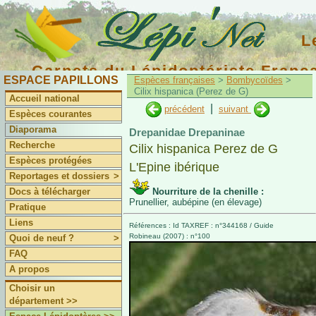
L
Carnets du Lépidoptériste Franç
ESPACE PAPILLONS
Espèces françaises
>
Bombycoïdes
>
Cilix hispanica (Perez de G)
Accueil national
|
précédent
suivant
Espèces courantes
Diaporama
Drepanidae Drepaninae
Recherche
Cilix hispanica Perez de G
Espèces protégées
L'Epine ibérique
Reportages et dossiers
>
Docs à télécharger
Nourriture de la chenille :
Prunellier, aubépine (en élevage)
Pratique
Liens
Références : Id TAXREF : n°344168 / Guide
Robineau (2007) : n°100
Quoi de neuf ?
>
FAQ
A propos
Choisir un
département >>