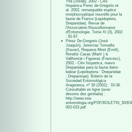
Ylla (Josep), 2002.- Cilix
hispanica Perez de-Gregorio et
al. 2002, remarquable espèce
morphocryptique nouvelle pour la
faune de France (Lepidoptera,
Drepanidae). Revue de
l'Association Roussillonnaise
d'Entomologie, Tome XI (3), 2002
: 81-87.
Pérez De-Gregorio (José
Joaquín), Jeremías Torruella
(Xavier), Requena Miret (Emili),
Rondós Casas (Martí ) &
Vallhonrat i Figueras (Francesc),
2002.- Cilix hispanica, nuevo
Drepanidae para la fauna ibero-
balear (Lepidoptera : Drepanidae
: Drepaninae). Boletín de la
Sociedad Entomológica
Aragonesa, nº 30 (2002) : 33-36.
Consultable en ligne (avec
dessins des genitalia) :
http://www.sea-
entomologia.org/PDF/BOLETIN_30/B3
002-033.pdf.