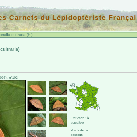
es Carnets du Lépidoptériste Françai
alla cultraria (F.)
cultraria)
007) : n°102
Etat carte : à
actualiser
Voir texte ci-
dessous