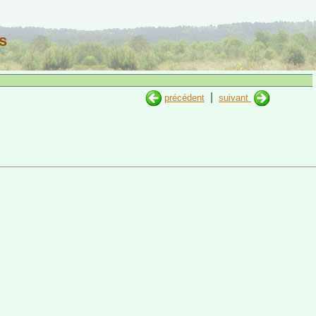
s
|
précédent
suivant