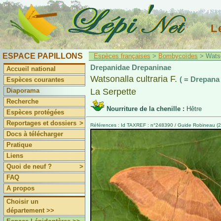
L
ESPACE PAPILLONS
Espèces françaises
>
Bombycoïdes
> Watson
Drepanidae Drepaninae
Accueil national
Watsonalla cultraria F.
( = Drepana 
Espèces courantes
Diaporama
La Serpette
Recherche
Nourriture de la chenille :
Hêtre
Espèces protégées
Reportages et dossiers
>
Références : Id TAXREF : n°248390 / Guide Robineau (2
Docs à télécharger
Pratique
Liens
Quoi de neuf ?
>
FAQ
A propos
Choisir un
département >>