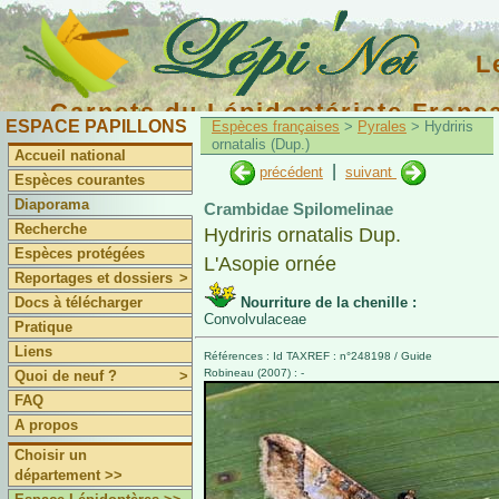
L
Carnets du Lépidoptériste Franç
ESPACE PAPILLONS
Espèces françaises
>
Pyrales
> Hydriris
ornatalis (Dup.)
Accueil national
|
précédent
suivant
Espèces courantes
Diaporama
Crambidae Spilomelinae
Recherche
Hydriris ornatalis Dup.
Espèces protégées
L'Asopie ornée
Reportages et dossiers
>
Docs à télécharger
Nourriture de la chenille :
Convolvulaceae
Pratique
Liens
Références : Id TAXREF : n°248198 / Guide
Robineau (2007) : -
Quoi de neuf ?
>
FAQ
A propos
Choisir un
département >>