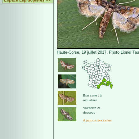
Espace Lépidoptères >>
Haute-Corse, 19 juillet 2017. Photo Lionel Ta
Etat carte : à
actualiser
Voir texte ci-
dessous
A propos des cartes