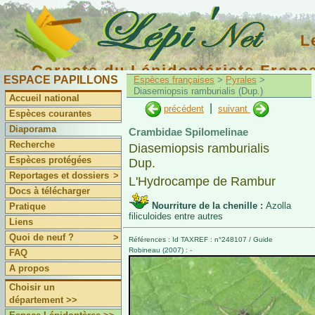
L
Carnets du Lépidoptériste Franç
ESPACE PAPILLONS
Espèces françaises
>
Pyrales
>
Diasemiopsis ramburialis (Dup.)
Accueil national
|
précédent
suivant
Espèces courantes
Diaporama
Crambidae Spilomelinae
Recherche
Diasemiopsis ramburialis
Espèces protégées
Dup.
Reportages et dossiers
>
L'Hydrocampe de Rambur
Docs à télécharger
Nourriture de la chenille :
Azolla
Pratique
filiculoides entre autres
Liens
Quoi de neuf ?
>
Références : Id TAXREF : n°248107 / Guide
Robineau (2007) : -
FAQ
A propos
Choisir un
département >>