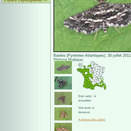
Espace Lépidoptères >>
Bardos (Pyrénées-Atlantiques), 30 juillet 201
Philippe Mothiron.
Etat carte : à
actualiser
Voir texte ci-
dessous
A propos des cartes