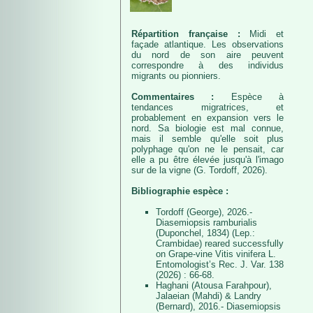
Répartition française :
Midi et
façade atlantique. Les observations
du nord de son aire peuvent
correspondre à des individus
migrants ou pionniers.
Commentaires :
Espèce à
tendances migratrices, et
probablement en expansion vers le
nord. Sa biologie est mal connue,
mais il semble qu'elle soit plus
polyphage qu'on ne le pensait, car
elle a pu être élevée jusqu'à l'imago
sur de la vigne (G. Tordoff, 2026).
Bibliographie espèce :
Tordoff (George), 2026.-
Diasemiopsis ramburialis
(Duponchel, 1834) (Lep.:
Crambidae) reared successfully
on Grape-vine Vitis vinifera L.
Entomologist’s Rec. J. Var. 138
(2026) : 66-68.
Haghani (Atousa Farahpour),
Jalaeian (Mahdi) & Landry
(Bernard), 2016.- Diasemiopsis