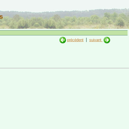
s
|
précédent
suivant