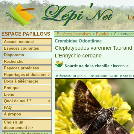
L
ESPACE PAPILLONS
Espèces françaises
>
Pyrales
> Cleptotypod
Crambidae Odontiinae
Accueil national
Cleptotypodes varennei Taurand
Espèces courantes
Diaporama
L'Ennychie cerdane
Recherche
Nourriture de la chenille :
inconnue
Espèces protégées
Reportages et dossiers
>
Références : Id TAXREF : n°1048888 / Guide Robineau (2
Docs à télécharger
Pratique
Liens
Quoi de neuf ?
>
FAQ
A propos
Choisir un
département >>