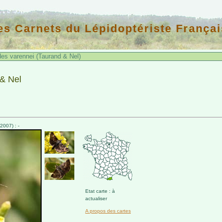
es Carnets du Lépidoptériste Françai
es varennei (Taurand & Nel)
 & Nel
007) : -
Etat carte : à
actualiser
A propos des cartes