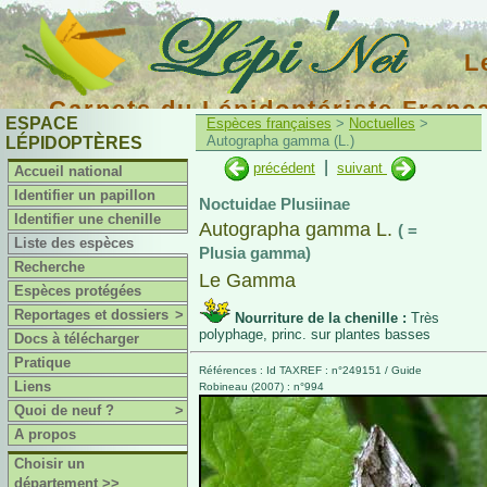
L
Carnets du Lépidoptériste Franç
ESPACE
Espèces françaises
>
Noctuelles
>
Autographa gamma (L.)
LÉPIDOPTÈRES
|
précédent
suivant
Accueil national
Identifier un papillon
Noctuidae Plusiinae
Identifier une chenille
Autographa gamma L.
( =
Liste des espèces
Plusia gamma)
Recherche
Le Gamma
Espèces protégées
Reportages et dossiers
>
Nourriture de la chenille :
Très
polyphage, princ. sur plantes basses
Docs à télécharger
Pratique
Références : Id TAXREF : n°249151 / Guide
Liens
Robineau (2007) : n°994
Quoi de neuf ?
>
A propos
Choisir un
département >>