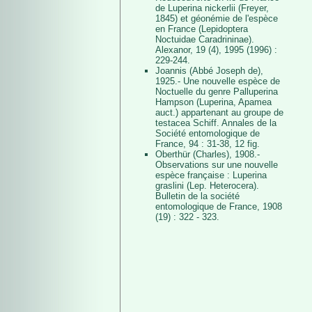
de Luperina nickerlii (Freyer,
1845) et géonémie de l'espèce
en France (Lepidoptera
Noctuidae Caradrininae).
Alexanor, 19 (4), 1995 (1996) :
229-244.
Joannis (Abbé Joseph de),
1925.- Une nouvelle espèce de
Noctuelle du genre Palluperina
Hampson (Luperina, Apamea
auct.) appartenant au groupe de
testacea Schiff. Annales de la
Société entomologique de
France, 94 : 31-38, 12 fig.
Oberthür (Charles), 1908.-
Observations sur une nouvelle
espèce française : Luperina
graslini (Lep. Heterocera).
Bulletin de la société
entomologique de France, 1908
(19) : 322 - 323.