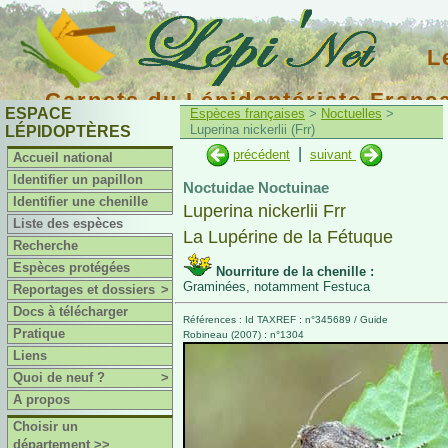
L
Carnets du Lépidoptériste Franç
ESPACE
Espèces françaises
>
Noctuelles
>
Luperina nickerlii (Frr)
LÉPIDOPTÈRES
|
précédent
suivant
Accueil national
Identifier un papillon
Noctuidae Noctuinae
Identifier une chenille
Luperina nickerlii Frr
Liste des espèces
La Lupérine de la Fétuque
Recherche
Espèces protégées
Nourriture de la chenille :
Graminées, notamment Festuca
Reportages et dossiers
>
Docs à télécharger
Références : Id TAXREF : n°345689 / Guide
Pratique
Robineau (2007) : n°1304
Liens
Quoi de neuf ?
>
A propos
Choisir un
département >>