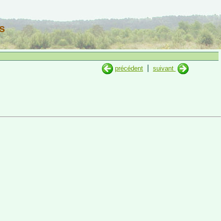
s
|
précédent
suivant