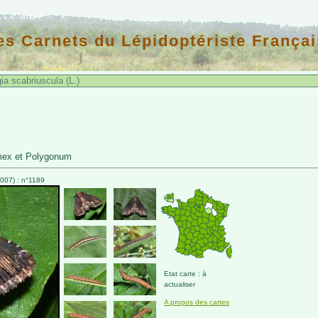
es Carnets du Lépidoptériste Françai
a scabriuscula (L.)
mex et Polygonum
007) : n°1189
Etat carte : à
actualiser
A propos des cartes