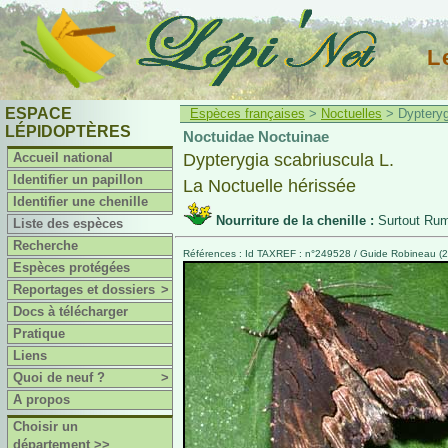
L
ESPACE
Espèces françaises
>
Noctuelles
> Dypterygi
LÉPIDOPTÈRES
Noctuidae Noctuinae
Accueil national
Dypterygia scabriuscula L.
Identifier un papillon
La Noctuelle hérissée
Identifier une chenille
Nourriture de la chenille :
Surtout Ru
Liste des espèces
Recherche
Références : Id TAXREF : n°249528 / Guide Robineau (2
Espèces protégées
Reportages et dossiers
>
Docs à télécharger
Pratique
Liens
Quoi de neuf ?
>
A propos
Choisir un
département >>