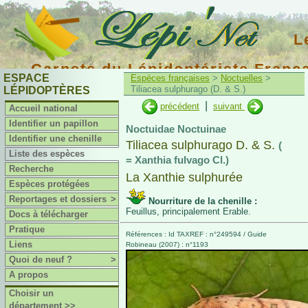
L
Carnets du Lépidoptériste Franç
ESPACE
Espèces françaises
>
Noctuelles
>
Tiliacea sulphurago (D. & S.)
LÉPIDOPTÈRES
|
précédent
suivant
Accueil national
Identifier un papillon
Noctuidae Noctuinae
Identifier une chenille
Tiliacea sulphurago D. & S.
(
Liste des espèces
= Xanthia fulvago Cl.)
Recherche
La Xanthie sulphurée
Espèces protégées
Reportages et dossiers
>
Nourriture de la chenille :
Feuillus, principalement Erable.
Docs à télécharger
Pratique
Références : Id TAXREF : n°249594 / Guide
Liens
Robineau (2007) : n°1193
Quoi de neuf ?
>
A propos
Choisir un
département >>