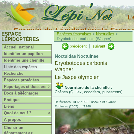
L
Carnets du Lépidoptériste Franç
ESPACE
Espèces françaises
>
Noctuelles
>
Dryobotodes carbonis (Wagner)
LÉPIDOPTÈRES
|
précédent
suivant
Accueil national
Identifier un papillon
Noctuidae Noctuinae
Identifier une chenille
Dryobotodes carbonis
Liste des espèces
Wagner
Recherche
Le Jaspe olympien
Espèces protégées
Reportages et dossiers
>
Nourriture de la chenille :
Chênes (Q. ilex, coccifera, pubescens)
Docs à télécharger
Pratique
Références : Id TAXREF : n°249619 / Guide
Liens
Robineau (2007) : n°1248
Quoi de neuf ?
>
A propos
Choisir un
département >>