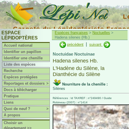
L
Carnets du Lépidoptériste Franç
ESPACE
Espèces françaises
>
Noctuelles
>
Hadena silenes (Hb.)
LÉPIDOPTÈRES
|
précédent
suivant
Accueil national
Identifier un papillon
Noctuidae Noctuinae
Identifier une chenille
Hadena silenes Hb.
Liste des espèces
L'Hadène du Silène, la
Recherche
Dianthécie du Silène
Espèces protégées
Reportages et dossiers
>
Nourriture de la chenille :
Silènes
Docs à télécharger
Pratique
Références : Id TAXREF : n°249490 / Guide
Liens
Robineau (2007) : n°1414
Quoi de neuf ?
>
A propos
Choisir un
département >>