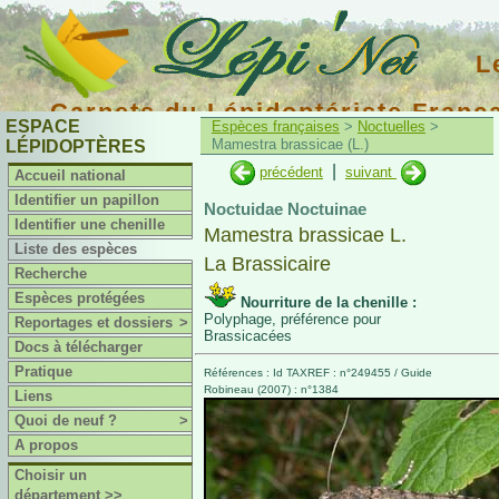
L
Carnets du Lépidoptériste Franç
ESPACE
Espèces françaises
>
Noctuelles
>
Mamestra brassicae (L.)
LÉPIDOPTÈRES
|
précédent
suivant
Accueil national
Identifier un papillon
Noctuidae Noctuinae
Identifier une chenille
Mamestra brassicae L.
Liste des espèces
La Brassicaire
Recherche
Espèces protégées
Nourriture de la chenille :
Polyphage, préférence pour
Reportages et dossiers
>
Brassicacées
Docs à télécharger
Pratique
Références : Id TAXREF : n°249455 / Guide
Robineau (2007) : n°1384
Liens
Quoi de neuf ?
>
A propos
Choisir un
département >>