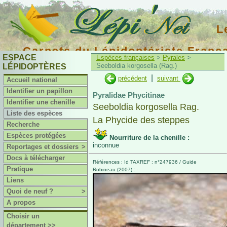
L
Carnets du Lépidoptériste Franç
ESPACE
Espèces françaises
>
Pyrales
>
Seeboldia korgosella (Rag.)
LÉPIDOPTÈRES
|
précédent
suivant
Accueil national
Identifier un papillon
Pyralidae Phycitinae
Identifier une chenille
Seeboldia korgosella Rag.
Liste des espèces
La Phycide des steppes
Recherche
Espèces protégées
Nourriture de la chenille :
inconnue
Reportages et dossiers
>
Docs à télécharger
Références : Id TAXREF : n°247936 / Guide
Pratique
Robineau (2007) : -
Liens
Quoi de neuf ?
>
A propos
Choisir un
département >>