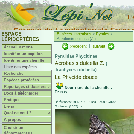
L
Carnets du Lépidoptériste Franç
ESPACE
Espèces françaises
>
Pyrales
>
Acrobasis dulcella (Z.)
LÉPIDOPTÈRES
|
précédent
suivant
Accueil national
Identifier un papillon
Pyralidae Phycitinae
Identifier une chenille
Acrobasis dulcella Z.
( =
Liste des espèces
Trachycera dulcella)
Recherche
La Phycide douce
Espèces protégées
Reportages et dossiers
>
Nourriture de la chenille :
Prunus
Docs à télécharger
Pratique
Références : Id TAXREF : n°813608 / Guide
Liens
Robineau (2007) : -
Quoi de neuf ?
>
A propos
Choisir un
département >>