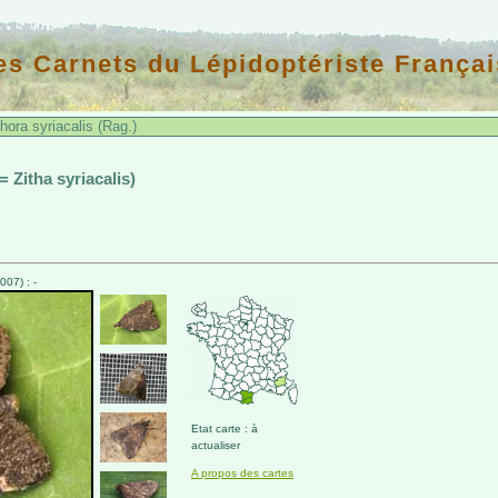
es Carnets du Lépidoptériste Françai
ra syriacalis (Rag.)
 = Zitha syriacalis)
07) : -
Etat carte : à
actualiser
A propos des cartes