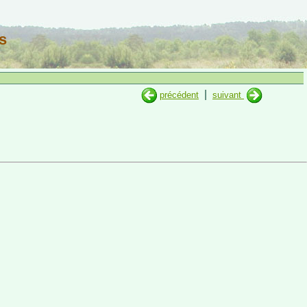
s
|
précédent
suivant