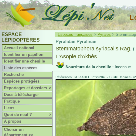
L
ESPACE
Espèces françaises
>
Pyrales
> Stemmatopho
LÉPIDOPTÈRES
Pyralidae Pyralinae
Accueil national
Stemmatophora syriacalis Rag.
(
Identifier un papillon
L'Asopie d'Akbès
Identifier une chenille
Nourriture de la chenille :
Inconnue
Liste des espèces
Recherche
Références : Id TAXREF : n°792843 / Guide Robineau (20
Espèces protégées
Reportages et dossiers
>
Docs à télécharger
Pratique
Liens
Quoi de neuf ?
>
A propos
Choisir un
département >>