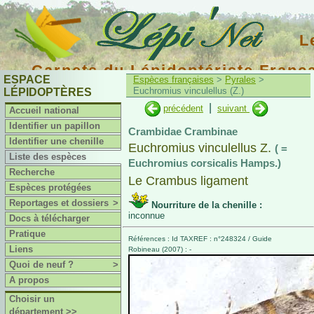
L
Carnets du Lépidoptériste Franç
ESPACE
Espèces françaises
>
Pyrales
>
Euchromius vinculellus (Z.)
LÉPIDOPTÈRES
|
précédent
suivant
Accueil national
Identifier un papillon
Crambidae Crambinae
Identifier une chenille
Euchromius vinculellus Z.
( =
Liste des espèces
Euchromius corsicalis Hamps.)
Recherche
Le Crambus ligament
Espèces protégées
Reportages et dossiers
>
Nourriture de la chenille :
inconnue
Docs à télécharger
Pratique
Références : Id TAXREF : n°248324 / Guide
Liens
Robineau (2007) : -
Quoi de neuf ?
>
A propos
Choisir un
département >>