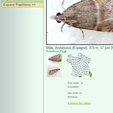
Espace Papillons >>
Mâle, Andalousie (Espagne), 373 m, 17 juin 
Friedmar Graf.
Etat carte : à
actualiser
Voir texte ci-
dessous
A propos des cartes