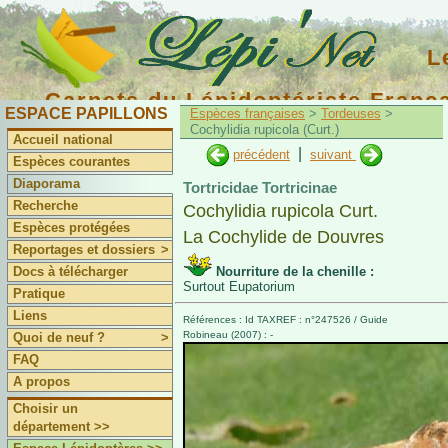
L
Carnets du Lépidoptériste Franç
ESPACE PAPILLONS
Espèces françaises
>
Tordeuses
>
Cochylidia rupicola (Curt.)
Accueil national
|
précédent
suivant
Espèces courantes
Diaporama
Tortricidae Tortricinae
Recherche
Cochylidia rupicola Curt.
Espèces protégées
La Cochylide de Douvres
Reportages et dossiers
>
Docs à télécharger
Nourriture de la chenille :
Surtout Eupatorium
Pratique
Liens
Références : Id TAXREF : n°247526 / Guide
Robineau (2007) : -
Quoi de neuf ?
>
FAQ
A propos
Choisir un
département >>