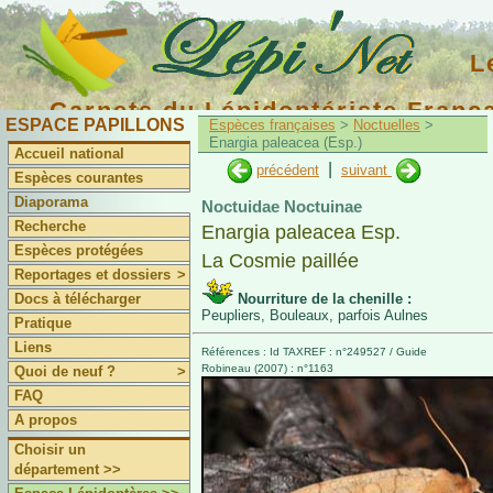
L
Carnets du Lépidoptériste Franç
ESPACE PAPILLONS
Espèces françaises
>
Noctuelles
>
Enargia paleacea (Esp.)
Accueil national
|
précédent
suivant
Espèces courantes
Diaporama
Noctuidae Noctuinae
Recherche
Enargia paleacea Esp.
Espèces protégées
La Cosmie paillée
Reportages et dossiers
>
Docs à télécharger
Nourriture de la chenille :
Peupliers, Bouleaux, parfois Aulnes
Pratique
Liens
Références : Id TAXREF : n°249527 / Guide
Robineau (2007) : n°1163
Quoi de neuf ?
>
FAQ
A propos
Choisir un
département >>