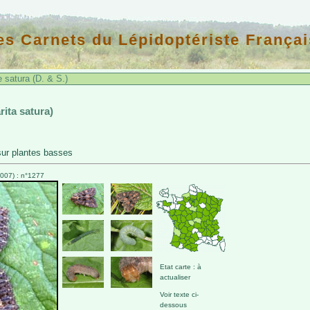
es Carnets du Lépidoptériste Françai
 satura (D. & S.)
rita satura)
ur plantes basses
007) : n°1277
Etat carte : à
actualiser
Voir texte ci-
dessous