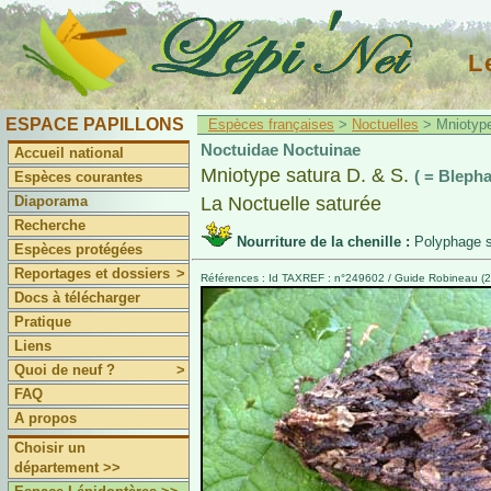
L
ESPACE PAPILLONS
Espèces françaises
>
Noctuelles
> Mniotype
Noctuidae Noctuinae
Accueil national
Mniotype satura D. & S.
( = Blepha
Espèces courantes
Diaporama
La Noctuelle saturée
Recherche
Nourriture de la chenille :
Polyphage s
Espèces protégées
Reportages et dossiers
>
Références : Id TAXREF : n°249602 / Guide Robineau (2
Docs à télécharger
Pratique
Liens
Quoi de neuf ?
>
FAQ
A propos
Choisir un
département >>