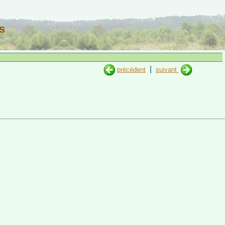
s
|
précédent
suivant