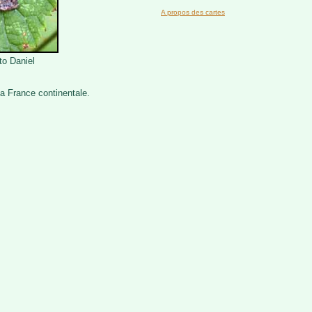
A propos des cartes
to Daniel
a France continentale.