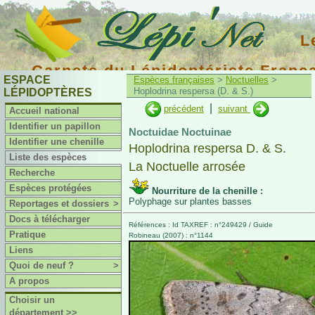
L
Carnets du Lépidoptériste Franç
ESPACE
Espèces françaises
>
Noctuelles
>
Hoplodrina respersa (D. & S.)
LÉPIDOPTÈRES
|
précédent
suivant
Accueil national
Identifier un papillon
Noctuidae Noctuinae
Identifier une chenille
Hoplodrina respersa D. & S.
Liste des espèces
La Noctuelle arrosée
Recherche
Espèces protégées
Nourriture de la chenille :
Polyphage sur plantes basses
Reportages et dossiers
>
Docs à télécharger
Références : Id TAXREF : n°249429 / Guide
Pratique
Robineau (2007) : n°1144
Liens
Quoi de neuf ?
>
A propos
Choisir un
département >>