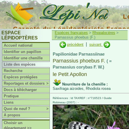
L
Carnets du Lépidoptériste Franç
ESPACE
Espèces françaises
>
Rhopalocères
>
Parnassius phoebus (F.)
LÉPIDOPTÈRES
|
précédent
suivant
Accueil national
Identifier un papillon
Papilionidae Parnassiinae
Identifier une chenille
Parnassius phoebus F.
( =
Liste des espèces
Parnassius corybas F. W.)
Recherche
le Petit Apollon
Espèces protégées
Reportages et dossiers
>
Nourriture de la chenille :
Saxifraga aizoides, Rhodiola rosea
Docs à télécharger
Pratique
Références : Id TAXREF : n°716523 / Guide
Liens
Robineau (2007) : -
Quoi de neuf ?
>
A propos
Choisir un
département >>