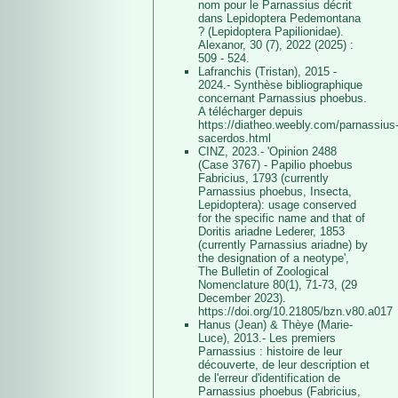
nom pour le Parnassius décrit
dans Lepidoptera Pedemontana
? (Lepidoptera Papilionidae).
Alexanor, 30 (7), 2022 (2025) :
509 - 524.
Lafranchis (Tristan), 2015 -
2024.- Synthèse bibliographique
concernant Parnassius phoebus.
A télécharger depuis
https://diatheo.weebly.com/parnassius
sacerdos.html
CINZ, 2023.- 'Opinion 2488
(Case 3767) - Papilio phoebus
Fabricius, 1793 (currently
Parnassius phoebus, Insecta,
Lepidoptera): usage conserved
for the specific name and that of
Doritis ariadne Lederer, 1853
(currently Parnassius ariadne) by
the designation of a neotype',
The Bulletin of Zoological
Nomenclature 80(1), 71-73, (29
December 2023).
https://doi.org/10.21805/bzn.v80.a017
Hanus (Jean) & Thèye (Marie-
Luce), 2013.- Les premiers
Parnassius : histoire de leur
découverte, de leur description et
de l'erreur d'identification de
Parnassius phoebus (Fabricius,