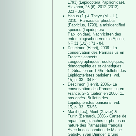
1793) (Lepidoptera Papilionidae).
Alexanor, 25 (6), 2012 (2013) :
323 - 354.
Hanus (J.) & Theye (M. - L.),
2010.- Parnassius phoebus
(Fabricius, 1793), a misidentified
species (Lepidoptera
Papilionidae). Nachrichten des
entomologischen Vereins Apollo,
NF 31 (1/2) : 71 - 84.
Descimon (Henri), 2006.- La
conservation des Parnassius en
France : aspects
zoogéographiques, écologiques,
démographiques et génétiques.
1- Situation en 1995. Bulletin des
Lépidoptéristes parisiens, vol.
15, p. 33 : 34-52.
Descimon (Henri), 2006.- La
conservation des Parnassius en
France. 2- Situation en 2006, 11
ans après. Bulletin des
Lépidoptéristes parisiens, vol.
15, p. 33 : 53-55.
Manil (Luc), Mérit (Xavier) &
Turlin (Bernard), 2006.- Cartes de
répartition, planches et photos en
nature des Parnassius français.
Avec la collaboration de Michel
Gaboly, Yvan Diringer, Bruno