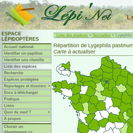
L
ESPACE
Liste des espèces
>
Noctuelles
> Lygephila 
LÉPIDOPTÈRES
Répartition de Lygephila pastinum
Accueil national
Carte à actualiser
Identifier un papillon
Identifier une chenille
Liste des espèces
Recherche
Espèces protégées
Reportages et dossiers
>
Docs à télécharger
Pratique
Liens
Quoi de neuf ?
>
A propos
Choisir un
département >>