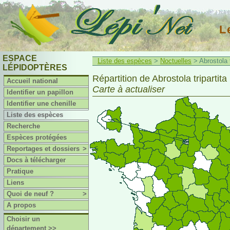
L
ESPACE
Liste des espèces
>
Noctuelles
> Abrostola t
LÉPIDOPTÈRES
Répartition de Abrostola tripartita 
Accueil national
Carte à actualiser
Identifier un papillon
Identifier une chenille
Liste des espèces
Recherche
Espèces protégées
Reportages et dossiers
>
Docs à télécharger
Pratique
Liens
Quoi de neuf ?
>
A propos
Choisir un
département >>