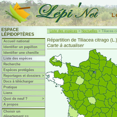
L
ESPACE
Liste des espèces
>
Noctuelles
> Tiliacea ci
LÉPIDOPTÈRES
Répartition de Tiliacea citrago (L.
Accueil national
Carte à actualiser
Identifier un papillon
Identifier une chenille
Liste des espèces
Recherche
Espèces protégées
Reportages et dossiers
>
Docs à télécharger
Pratique
Liens
Quoi de neuf ?
>
A propos
Choisir un
département >>