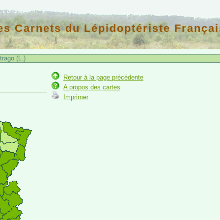
es Carnets du Lépidoptériste Françai
trago (L.)
)
Retour à la page précédente
A propos des cartes
Imprimer