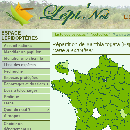
L
ESPACE
Liste des espèces
>
Noctuelles
> Xanthia to
LÉPIDOPTÈRES
Répartition de Xanthia togata (Es
Accueil national
Carte à actualiser
Identifier un papillon
Identifier une chenille
Liste des espèces
Recherche
Espèces protégées
Reportages et dossiers
>
Docs à télécharger
Pratique
Liens
Quoi de neuf ?
>
A propos
Choisir un
département >>