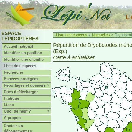
L
ESPACE
Liste des espèces
>
Noctuelles
> Dryobotod
LÉPIDOPTÈRES
Répartition de Dryobotodes mon
Accueil national
(Esp.)
Identifier un papillon
Carte à actualiser
Identifier une chenille
Liste des espèces
Recherche
Espèces protégées
Reportages et dossiers
>
Docs à télécharger
Pratique
Liens
Quoi de neuf ?
>
A propos
Choisir un
département >>