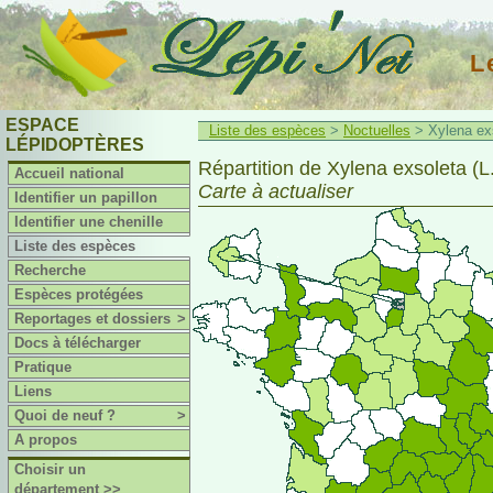
L
ESPACE
Liste des espèces
>
Noctuelles
> Xylena exs
LÉPIDOPTÈRES
Répartition de Xylena exsoleta (L
Accueil national
Carte à actualiser
Identifier un papillon
Identifier une chenille
Liste des espèces
Recherche
Espèces protégées
Reportages et dossiers
>
Docs à télécharger
Pratique
Liens
Quoi de neuf ?
>
A propos
Choisir un
département >>