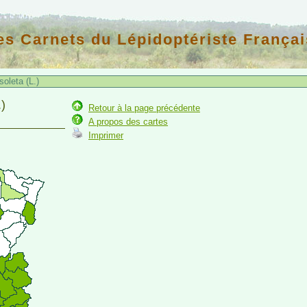
es Carnets du Lépidoptériste Françai
oleta (L.)
.)
Retour à la page précédente
A propos des cartes
Imprimer