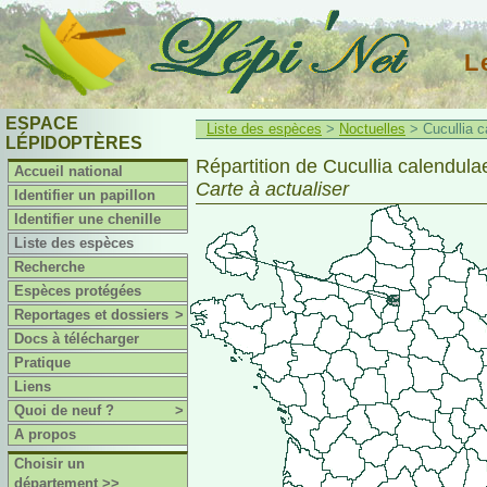
L
ESPACE
Liste des espèces
>
Noctuelles
> Cucullia ca
LÉPIDOPTÈRES
Répartition de Cucullia calendulae
Accueil national
Carte à actualiser
Identifier un papillon
Identifier une chenille
Liste des espèces
Recherche
Espèces protégées
Reportages et dossiers
>
Docs à télécharger
Pratique
Liens
Quoi de neuf ?
>
A propos
Choisir un
département >>