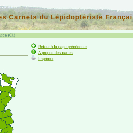
es Carnets du Lépidoptériste Françai
ica (Cl.)
)
Retour à la page précédente
A propos des cartes
Imprimer