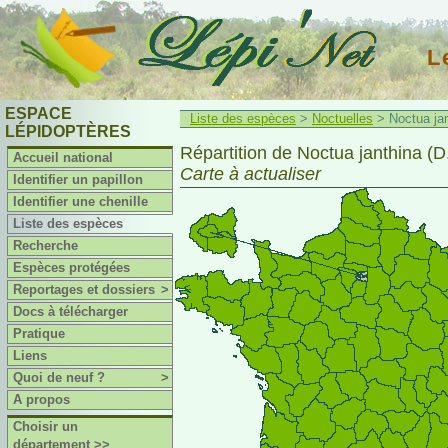
L
ESPACE
Liste des espèces
>
Noctuelles
> Noctua jan
LÉPIDOPTÈRES
Répartition de Noctua janthina (D
Accueil national
Carte à actualiser
Identifier un papillon
Identifier une chenille
Liste des espèces
Recherche
Espèces protégées
Reportages et dossiers
>
Docs à télécharger
Pratique
Liens
Quoi de neuf ?
>
A propos
Choisir un
département >>