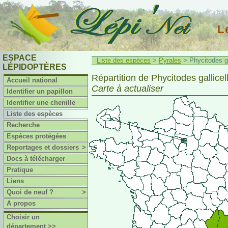
L
ESPACE
Liste des espèces
>
Pyrales
> Phycitodes gal
LÉPIDOPTÈRES
Répartition de Phycitodes gallicell
Accueil national
Carte à actualiser
Identifier un papillon
Identifier une chenille
Liste des espèces
Recherche
Espèces protégées
Reportages et dossiers
>
Docs à télécharger
Pratique
Liens
Quoi de neuf ?
>
A propos
Choisir un
département >>