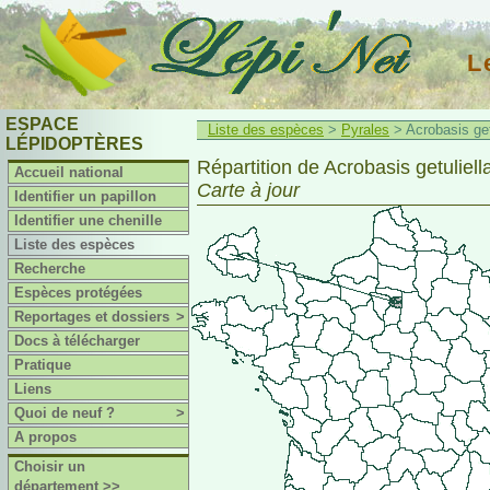
L
ESPACE
Liste des espèces
>
Pyrales
> Acrobasis get
LÉPIDOPTÈRES
Répartition de Acrobasis getuliell
Accueil national
Carte à jour
Identifier un papillon
Identifier une chenille
Liste des espèces
Recherche
Espèces protégées
Reportages et dossiers
>
Docs à télécharger
Pratique
Liens
Quoi de neuf ?
>
A propos
Choisir un
département >>