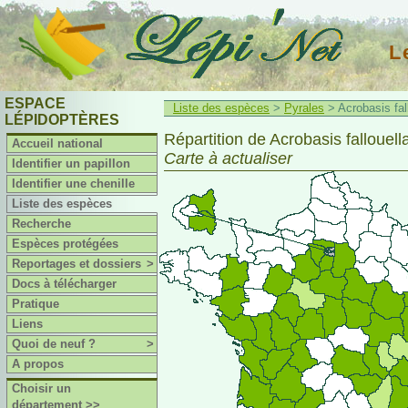
L
ESPACE
Liste des espèces
>
Pyrales
> Acrobasis fal
LÉPIDOPTÈRES
Répartition de Acrobasis fallouell
Accueil national
Carte à actualiser
Identifier un papillon
Identifier une chenille
Liste des espèces
Recherche
Espèces protégées
Reportages et dossiers
>
Docs à télécharger
Pratique
Liens
Quoi de neuf ?
>
A propos
Choisir un
département >>